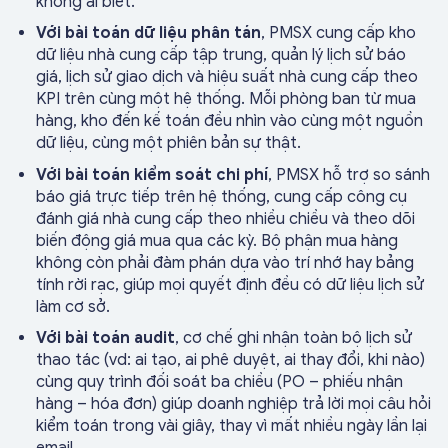
không ai biết.
Với bài toán dữ liệu phân tán
, PMSX cung cấp kho
dữ liệu nhà cung cấp tập trung, quản lý lịch sử báo
giá, lịch sử giao dịch và hiệu suất nhà cung cấp theo
KPI trên cùng một hệ thống. Mỗi phòng ban từ mua
hàng, kho đến kế toán đều nhìn vào cùng một nguồn
dữ liệu, cùng một phiên bản sự thật.
Với bài toán kiểm soát chi phí
, PMSX hỗ trợ so sánh
báo giá trực tiếp trên hệ thống, cung cấp công cụ
đánh giá nhà cung cấp theo nhiều chiều và theo dõi
biến động giá mua qua các kỳ. Bộ phận mua hàng
không còn phải đàm phán dựa vào trí nhớ hay bảng
tính rời rạc, giúp mọi quyết định đều có dữ liệu lịch sử
làm cơ sở.
Với bài toán audit
, cơ chế ghi nhận toàn bộ lịch sử
thao tác (vd: ai tạo, ai phê duyệt, ai thay đổi, khi nào)
cùng quy trình đối soát ba chiều (PO – phiếu nhận
hàng – hóa đơn) giúp doanh nghiệp trả lời mọi câu hỏi
kiểm toán trong vài giây, thay vì mất nhiều ngày lần lại