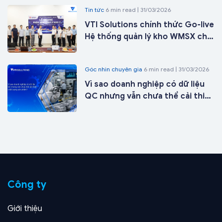
Tin tức
6 min read | 31/03/2026
VTI Solutions chính thức Go-live
Hệ thống quản lý kho WMSX cho
Công ty Cổ phần ICD Tân Cảng -
Long Bình tại kho 27 chỉ sau 21
Góc nhìn chuyên gia
6 min read | 31/03/2026
ngày triển khai
Vì sao doanh nghiệp có dữ liệu
QC nhưng vẫn chưa thể cải thiện
chất lượng sản phẩm?
Công ty
Giới thiệu