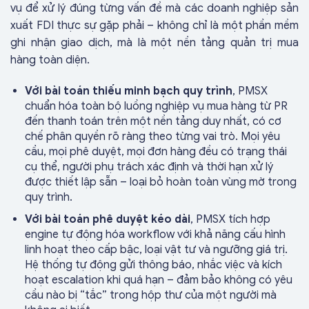
vụ để xử lý đúng từng vấn đề mà các doanh nghiệp sản
xuất FDI thực sự gặp phải – không chỉ là một phần mềm
ghi nhận giao dịch, mà là một nền tảng quản trị mua
hàng toàn diện.
Với bài toán thiếu minh bạch quy trình
, PMSX
chuẩn hóa toàn bộ luồng nghiệp vụ mua hàng từ PR
đến thanh toán trên một nền tảng duy nhất, có cơ
chế phân quyền rõ ràng theo từng vai trò. Mọi yêu
cầu, mọi phê duyệt, mọi đơn hàng đều có trạng thái
cụ thể, người phụ trách xác định và thời hạn xử lý
được thiết lập sẵn – loại bỏ hoàn toàn vùng mờ trong
quy trình.
Với bài toán phê duyệt kéo dài
, PMSX tích hợp
engine tự động hóa workflow với khả năng cấu hình
linh hoạt theo cấp bậc, loại vật tư và ngưỡng giá trị.
Hệ thống tự động gửi thông báo, nhắc việc và kích
hoạt escalation khi quá hạn – đảm bảo không có yêu
cầu nào bị “tắc” trong hộp thư của một người mà