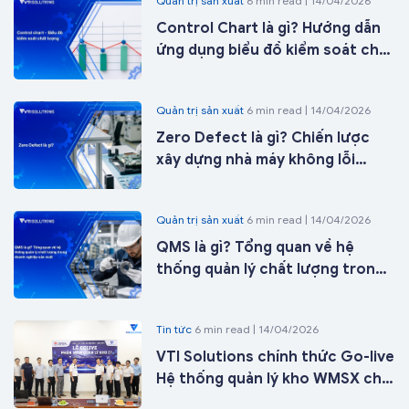
Quản trị sản xuất
6 min read | 14/04/2026
Control Chart là gì? Hướng dẫn
ứng dụng biểu đồ kiểm soát chất
lượng trong sản xuất từ A-Z
Quản trị sản xuất
6 min read | 14/04/2026
Zero Defect là gì? Chiến lược
xây dựng nhà máy không lỗi
trong kỷ nguyên nhà máy thông
minh
Quản trị sản xuất
6 min read | 14/04/2026
QMS là gì? Tổng quan về hệ
thống quản lý chất lượng trong
doanh nghiệp sản xuất
Tin tức
6 min read | 14/04/2026
VTI Solutions chính thức Go-live
Hệ thống quản lý kho WMSX cho
Công ty Cổ phần ICD Tân Cảng -