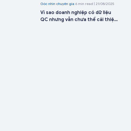
Góc nhìn chuyên gia
6 min read | 21/08/2025
ngày triển khai
Vì sao doanh nghiệp có dữ liệu
QC nhưng vẫn chưa thể cải thiện
chất lượng sản phẩm?