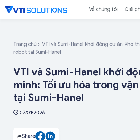
Skip
Về chúng tôi
Giải p
to
content
Trang chủ
>
VTI và Sumi-Hanel khởi động dự án Kho t
robot tại Sumi-Hanel
VTI và Sumi-Hanel khởi độ
minh: Tối ưu hóa trong vậ
tại Sumi-Hanel
07/01/2026
Share