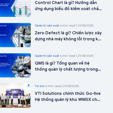
Control Chart là gì? Hướng dẫn
ứng dụng biểu đồ kiểm soát chất
lượng trong sản xuất từ A-Z
Quản trị sản xuất
6 min read | 21/08/2025
Zero Defect là gì? Chiến lược xây
dựng nhà máy không lỗi trong kỷ
nguyên nhà máy thông minh
Quản trị sản xuất
6 min read | 21/08/2025
QMS là gì? Tổng quan về hệ
thống quản lý chất lượng trong
doanh nghiệp sản xuất
Tin tức
6 min read | 21/08/2025
VTI Solutions chính thức Go-live
Hệ thống quản lý kho WMSX cho
Công ty Cổ phần ICD Tân Cảng -
Long Bình tại kho 27 chỉ sau 21